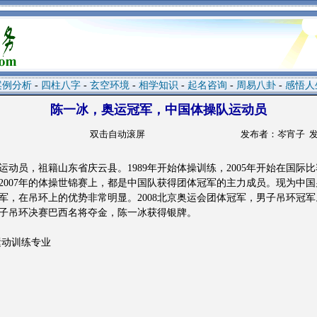
案例分析
-
四柱八字
-
玄空环境
-
相学知识
-
起名咨询
-
周易八卦
-
感悟人
陈一冰，奥运冠军，中国体操队运动员
双击自动滚屏
发布者：岑宵子 发布时
动员，祖籍山东省庆云县。1989年开始体操训练，2005年开始在国际
和2007年的体操世锦赛上，都是中国队获得团体冠军的主力成员。现为中
，在吊环上的优势非常明显。2008北京奥运会团体冠军，男子吊环冠军。2
，男子吊环决赛巴西名将夺金，陈一冰获得银牌。
运动训练专业