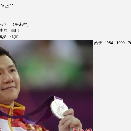
团体冠军
未？ （午未空）
卯 庚辰 辛巳
 36岁 46岁
始于: 1984 1990 