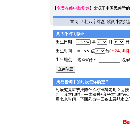
【
免费在线电脑测算
】来源于中国民俗学
首页
|
四柱八字排盘
|
紫微斗数排
真太阳时间修正
出生日期：
年
月
出生时间：
点
分
(＊24小时制,
出生地点：
周易咨询中的时辰怎样确定？
时辰究竟应该按照什么标准确定呢？是按
即：真太阳时＝平太阳时+真平太阳时差
用北京时间，下面列出中国各主要城市之