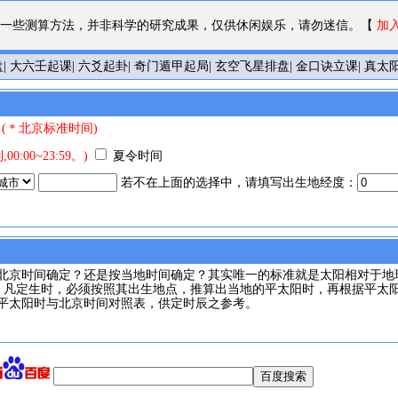
的一些测算方法，并非科学的研究成果，仅供休闲娱乐，请勿迷信。【
加
盘
|
大六壬起课
|
六爻起卦
|
奇门遁甲起局
|
玄空飞星排盘
|
金口诀立课
|
真太
日
(＊北京标准时间)
00:00~23:59。)
夏令时间
若不在上面的选择中，请填写出生地经度：
北京时间确定？还是按当地时间确定？其实唯一的标准就是太阳相对于地
。凡定生时，必须按照其出生地点，推算出当地的平太阳时，再根据平太
平太阳时与北京时间对照表，供定时辰之参考。